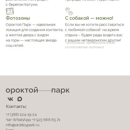
с берегом Катуни.
Фотозоны
С собакой — можно!
Ороктой Парк — идеальная
Если вы не хотите расставаться
локация для создания контента,
с любимой собакой* на время
а желтая дверь с видом
отдыха – будем рады видеть вас
на горы — настоящая звезда
с вашим четвероногим другом!
*необходимо предварительное
соц.сетей.
согласование питомца
Контакты:
+7 (388) 224-19-24
Чат WhatsApp: +7 923 666 65 71
info@oroktoypark.ru