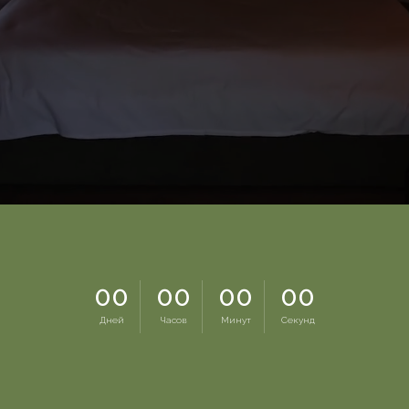
00
00
00
00
Дней
Часов
Минут
Секунд