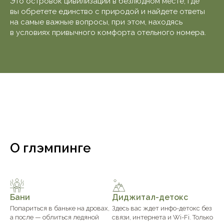
Это островок цивилизации в безлюдном месте, где
вы обретете единство с природой и найдете ответы
на самые важные вопросы, при этом, находясь
в условиях привычного комфорта отельного номера.
О глэмпинге
Бани
Диджитал-детокс
Попариться в баньке на дровах,
Здесь вас ждет инфо-детокс без
а после — облиться ледяной
связи, интернета и Wi-Fi. Только