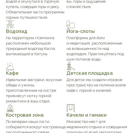
водой и окунуться в горячую
вы, горы и ощущение
купель, созерцая горы и реку.
спокойствия.
Обязательная часть программы
горных путешечствий.
Водопад
Йога-споты
На территории глэмпинга
Платформы для йоги
расположен небольшой
и медитаций, расположенные
природный водопад Каспа,
на возвышенности над
вытекающий в Катунь.
водопадом. Практикуйтесь под
шум потоков воды.
Кафе
Детская площадка
Идеальные завтраки, вкусные
Для деток мы создали игровое
обеды и ужины,
пространство на полянке возле
приготовленные на костре
кафе с горкой и качелей.
привнесут нотку горной
романтики в ваш отдых.
Костровая зона
Качели и гамаки
По вечерам наши гости
Множество мест для
собираются вокруг костровища,
медленного отдыха и созерцания
расположенного рядом
природы по всей территории.