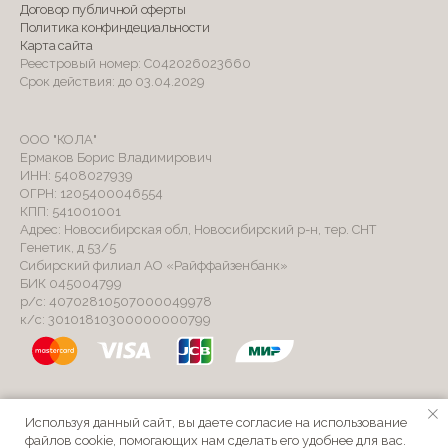
Договор публичной оферты
Политика конфиндециальности
Карта сайта
Реестровый номер: С042026023660
Срок действия: до 03.04.2029
ООО "КОЛА"
Ермаков Борис Владимирович
ИНН: 5408027939
ОГРН: 1205400046554
КПП: 541001001
Адрес: Новосибирская обл, Новосибирский р-н, тер. СНТ
Генетик, д 53/5
Сибирский филиал АО «Райффайзенбанк»
БИК 045004799
р/с: 40702810507000049978
к/с: 30101810300000000799
Используя данный сайт, вы даете согласие на использование
Продажи и маркетинг под управлением
файлов cookie, помогающих нам сделать его удобнее для вас.